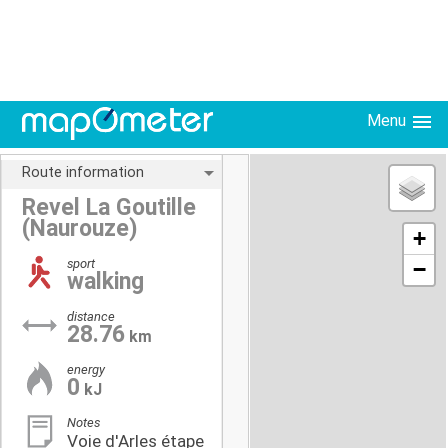
Menu
Route information
Revel La Goutille
(Naurouze)
+
sport
−
walking
distance
28.76
km
energy
0
kJ
Notes
Voie d'Arles étape